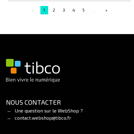
Connexion pour 
1
2
3
4
5
…
NOUS CONTACTER
Une question sur le WebShop ?
contact.webshop@tibco.fr