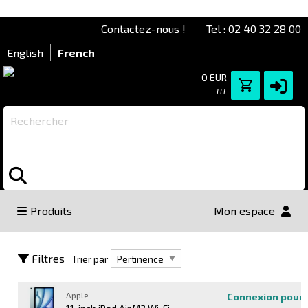
Contactez-nous !
Tel : 02 40 32 28 00
English
French
0 EUR
HT
Rechercher
Produits
Mon espace
Trier par
Filtres
Trier par
Apple
Connexion pour 