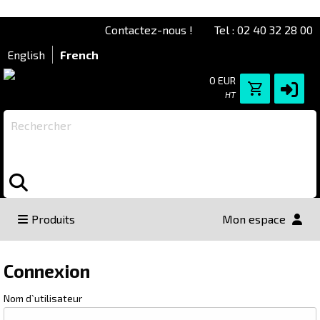
Contactez-nous !
Tel : 02 40 32 28 00
English
French
0 EUR
HT
Rechercher
Produits
Mon espace
Connexion
Connexion
Nom d`utilisateur