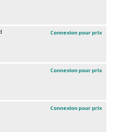
d
Connexion pour prix
PanaCast U30 -
Connexion pour prix
PanaCast 55 VB
Connexion pour prix
ThinkSmart Cor