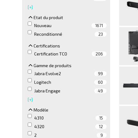
[+]
Etat du produit
Etat du produit
Nouveau
1671
Reconditionné
23
Certifications
Certifications
Certification TCO
206
Gamme de produits
Gamme de produits
Jabra Evolve2
99
Logitech
60
Jabra Engage
49
[+]
Modèle
Modèle
4310
15
4320
12
2
9