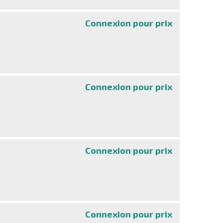
Connexion pour prix
GXT 609 Zoxa - 
Connexion pour prix
Poly Studio E7
Connexion pour prix
Poly TC10 - san
Connexion pour prix
Poly Studio V52