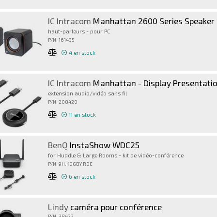
IC Intracom
Manhattan 2600 Series Speaker System, Small Size, Big Sound, Two Speakers, Stereo, USB power, Output: 2x 3W, 3.5mm plug for 
haut-parleurs - pour PC
P/N: 161435
4
en stock
IC Intracom
Manhattan - Display Presentatio
extension audio/vidéo sans fil
P/N: 208420
11
en stock
BenQ
InstaShow WDC25
for Huddle & Large Rooms - kit de vidéo-conférence
P/N: 9H.K0GBY.R0E
6
en stock
Lindy
caméra pour conférence
P/N: 38422