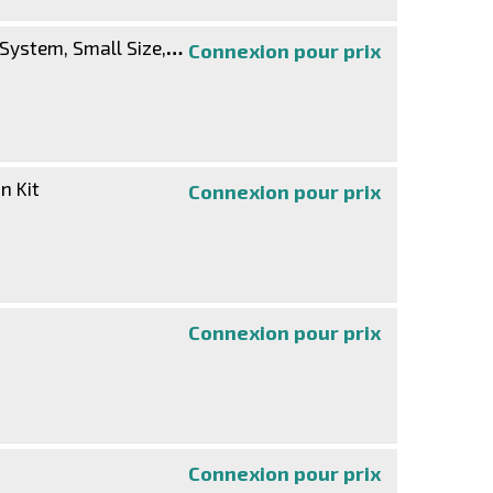
sound, In-Line volume control, Cable 0.9m, Black, Three Year Warranty, Box
Connexion pour prix
Manhattan 2600
n Kit
Connexion pour prix
Manhattan - Dis
Connexion pour prix
InstaShow WDC2
Connexion pour prix
caméra pour co