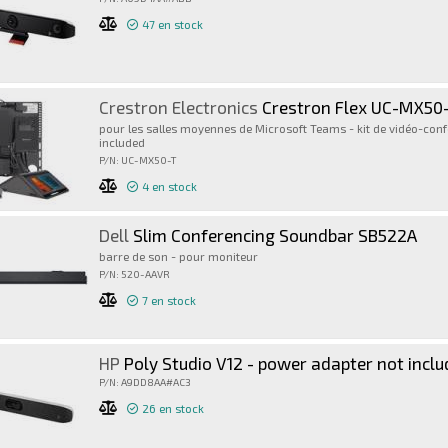
47
en stock
Crestron Electronics
Crestron Flex UC-MX50
pour les salles moyennes de Microsoft Teams - kit de vidéo-con
included
P/N: UC-MX50-T
4
en stock
Dell
Slim Conferencing Soundbar SB522A
barre de son - pour moniteur
P/N: 520-AAVR
7
en stock
HP
Poly Studio V12 - power adapter not incl
P/N: A9DD8AA#AC3
26
en stock