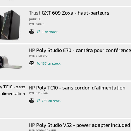
Trust
GXT 609 Zoxa - haut-parleurs
pour PC
P/N: 24070
9
en stock
HP
Poly Studio E70 - caméra pour conférence
P/N: 842F8AA
157
en stock
HP
Poly TC10 - sans cordon d'alimentation
P/N: 875K5AA
725
en stock
HP
Poly Studio V52 - power adapter included
P/N: A09D4AA#ABB