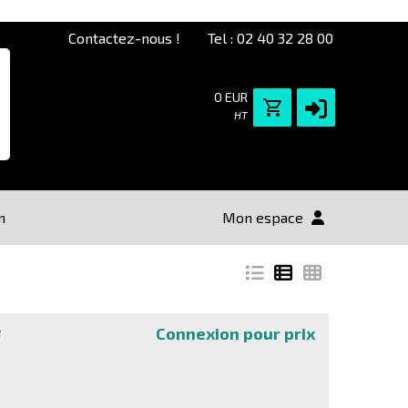
Contactez-nous !
Tel : 02 40 32 28 00
0 EUR
HT
n
Mon espace
e
Connexion pour prix
Poly Studio E60