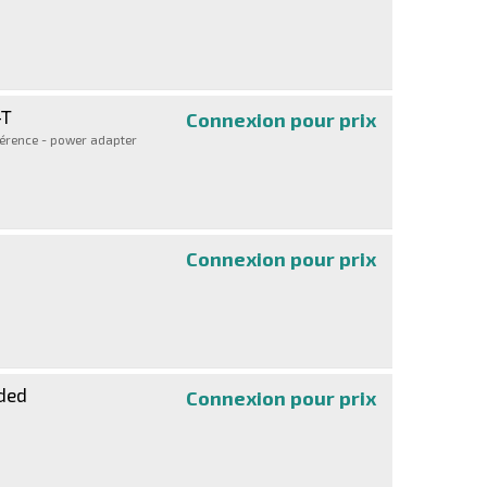
-T
Connexion pour prix
Crestron Flex 
férence - power adapter
Connexion pour prix
Slim Conferenc
uded
Connexion pour prix
Poly Studio V12