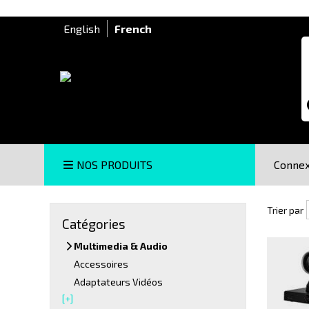
English
French
R
NOS PRODUITS
Connex
Trier pa
Trier par
Catégories
Multimedia & Audio
Accessoires
Adaptateurs Vidéos
[+]