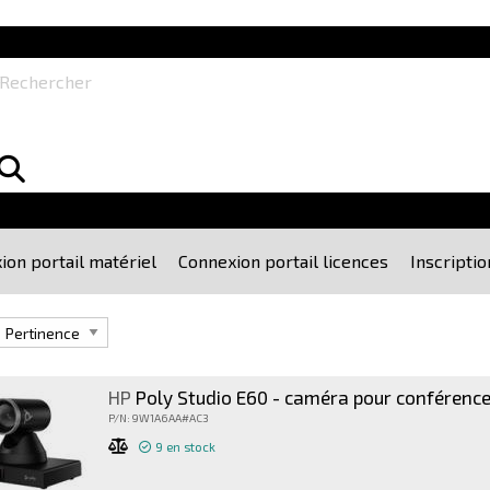
echercher
ion portail matériel
Connexion portail licences
Inscriptio
r
HP
Poly Studio E60 - caméra pour conférenc
P/N: 9W1A6AA#AC3
9
en stock