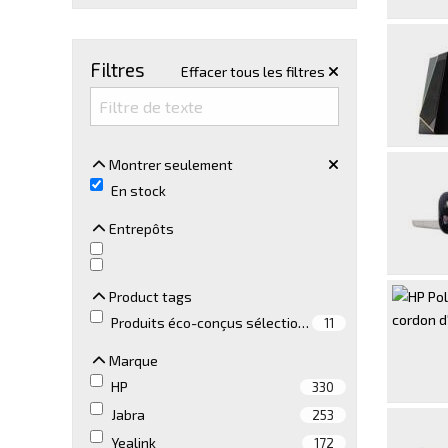
Filtres
Effacer tous les filtres
Montrer seulement
Montrer seulement
En stock
Entrepôts
Entrepôts
Product tags
Product tags
Produits éco-conçus sélection By Tibco
11
Marque
Marque
HP
330
Jabra
253
Yealink
172