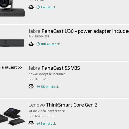
1
en stock
Jabra
PanaCast U30 - power adapter include
P/N: 8800-231
188
en stock
Jabra
PanaCast 55 VBS
power adapter included
P/N: 8900-231
58
en stock
Lenovo
ThinkSmart Core Gen 2
kit de vidéo-conférence
P/N: 12WE000TFR
1
en stock