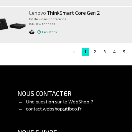
Lenovo
ThinkSmart Core Gen 2
kit de vidéo-conférence
P/N: 12WA000RFR
1
en stock
1
2
3
4
5
NOUS CONTACTER
Une question sur le WebShop ?
contact.webshop@tibco.fr