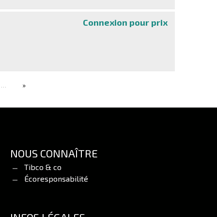
Connexion pour prix
ThinkSmart Cor
…
NOUS CONNAÎTRE
Tibco & co
Écoresponsabilité