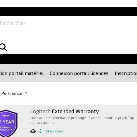
echercher
ion portail matériel
Connexion portail licences
Inscriptio
r
Logitech
Extended Warranty
contrat de maintenance prolongé - 1 année - pour Logitech Tap
P/N: 994-000093
100
en stock