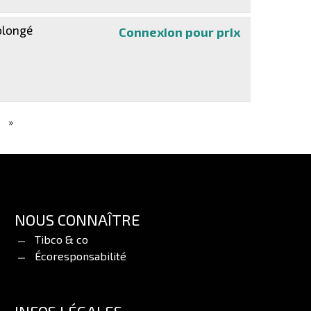
olongé
Connexion pour prix
Select - contra
NOUS CONNAÎTRE
Tibco & co
Écoresponsabilité