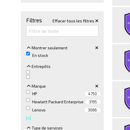
Filtres
Effacer tous les filtres
Montrer seulement
Montrer seulement
En stock
Entrepôts
Entrepôts
Marque
Marque
HP
4750
Hewlett Packard Enterprise
3195
Lenovo
3086
[+]
Type de services
Type de services