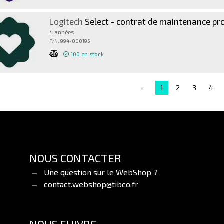
Logitech
Select - contrat de maintenance pr
4 années
P/N: 994-000195
100
en stock
1
2
3
4
NOUS CONTACTER
Une question sur le WebShop ?
contact.webshop@tibco.fr