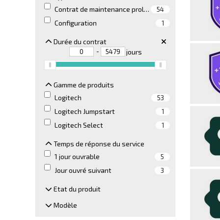
Contrat de maintenance prolongé
54
Configuration
1
Durée du contrat
Durée du contrat
-
jours
Gamme de produits
Gamme de produits
Logitech
53
Logitech Jumpstart
1
Logitech Select
1
Temps de réponse du service
Temps de réponse du service
1 jour ouvrable
5
Jour ouvré suivant
3
Etat du produit
Etat du produit
Modèle
Modèle