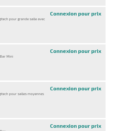
Connexion pour prix
Extended Warra
gitech pour grande salle avec
Connexion pour prix
Extended Warra
 Bar Mini
Connexion pour prix
Extended Warra
ogitech pour salles moyennes
Connexion pour prix
Extended Warra