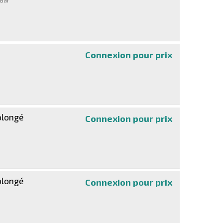
 Bar
Connexion pour prix
Extended Warra
olongé
Connexion pour prix
Select - contra
olongé
Connexion pour prix
Select - contra