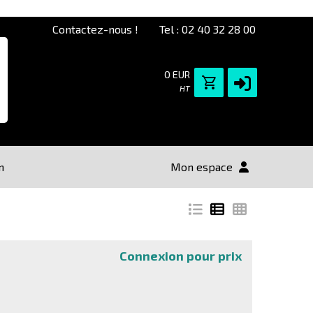
Contactez-nous !
Tel : 02 40 32 28 00
0 EUR
HT
n
Mon espace
Connexion pour prix
Extended Warra