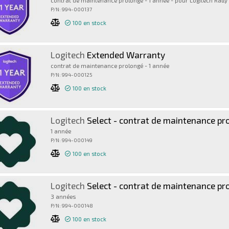
contrat de maintenance prolongé - 1 année - pour Logitech Rally
P/N: 994-000137
100
en stock
Logitech
Extended Warranty
contrat de maintenance prolongé - 1 année
P/N: 994-000125
100
en stock
Logitech
Select - contrat de maintenance pr
1 année
P/N: 994-000149
100
en stock
Logitech
Select - contrat de maintenance pr
3 années
P/N: 994-000148
100
en stock