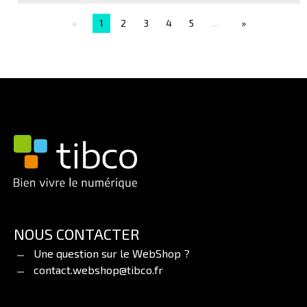
Connexion pour 
1
2
3
4
5
…
NOUS CONTACTER
Une question sur le WebShop ?
contact.webshop@tibco.fr