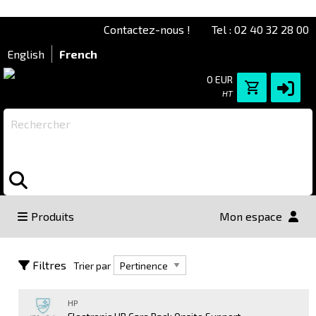
Contactez-nous !
Tel : 02 40 32 28 00
English
French
0 EUR
HT
Rechercher
Produits
Mon espace
Trier par
Filtres
Trier par
HP